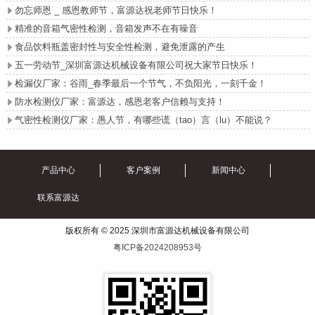
勿忘师恩 _ 感恩教师节，富源达祝老师节日快乐！

精准的音箱气密性检测，音箱发声不在有噪音

食品饮料瓶盖密封性与安全性检测，避免泄露的产生

五一劳动节_深圳富源达机械设备有限公司祝大家节日快乐！

检漏仪厂家：谷雨_春季最后一个节气，不负阳光，一刻千金！

防水检测仪厂家：富源达，感恩老客户信赖与支持！

气密性检测仪厂家：愚人节，有哪些谎（tao）言（lu）不能说？

产品中心
客户案例
新闻中心
联系富源达
版权所有 © 2025 深圳市富源达机械设备有限公司
粤ICP备2024208953号