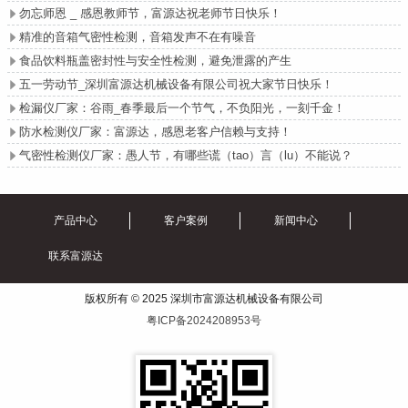
勿忘师恩 _ 感恩教师节，富源达祝老师节日快乐！

精准的音箱气密性检测，音箱发声不在有噪音

食品饮料瓶盖密封性与安全性检测，避免泄露的产生

五一劳动节_深圳富源达机械设备有限公司祝大家节日快乐！

检漏仪厂家：谷雨_春季最后一个节气，不负阳光，一刻千金！

防水检测仪厂家：富源达，感恩老客户信赖与支持！

气密性检测仪厂家：愚人节，有哪些谎（tao）言（lu）不能说？

产品中心
客户案例
新闻中心
联系富源达
版权所有 © 2025 深圳市富源达机械设备有限公司
粤ICP备2024208953号