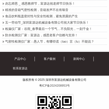
勿忘师恩 _ 感恩教师节，富源达祝老师节日快乐！

精准的音箱气密性检测，音箱发声不在有噪音

食品饮料瓶盖密封性与安全性检测，避免泄露的产生

五一劳动节_深圳富源达机械设备有限公司祝大家节日快乐！

检漏仪厂家：谷雨_春季最后一个节气，不负阳光，一刻千金！

防水检测仪厂家：富源达，感恩老客户信赖与支持！

气密性检测仪厂家：愚人节，有哪些谎（tao）言（lu）不能说？

产品中心
客户案例
新闻中心
联系富源达
版权所有 © 2025 深圳市富源达机械设备有限公司
粤ICP备2024208953号