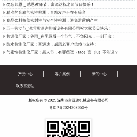
勿忘师恩 _ 感恩教师节，富源达祝老师节日快乐！

精准的音箱气密性检测，音箱发声不在有噪音

食品饮料瓶盖密封性与安全性检测，避免泄露的产生

五一劳动节_深圳富源达机械设备有限公司祝大家节日快乐！

检漏仪厂家：谷雨_春季最后一个节气，不负阳光，一刻千金！

防水检测仪厂家：富源达，感恩老客户信赖与支持！

气密性检测仪厂家：愚人节，有哪些谎（tao）言（lu）不能说？

产品中心
客户案例
新闻中心
联系富源达
版权所有 © 2025 深圳市富源达机械设备有限公司
粤ICP备2024208953号