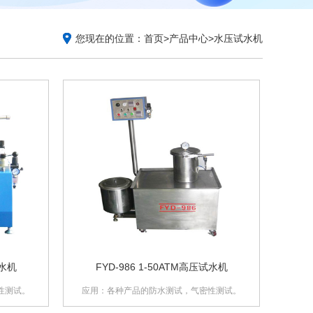
您现在的位置：
首页
>
产品中心
>
水压试水机
试水机
FYD-986 1-50ATM高压试水机
性测试。
应用：各种产品的防水测试，气密性测试。