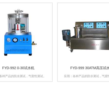
FYD-992 0-30试水机
FYD-999 30ATM高压试
各种产品的防水测试，气密性测试。
应用：各种产品的防水测试，气密